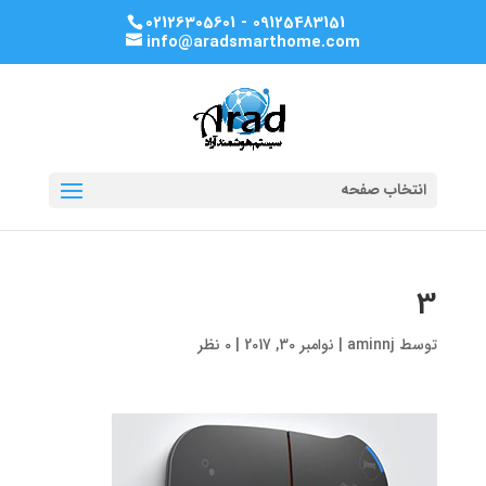
02126305601 - 09125483151
info@aradsmarthome.com
انتخاب صفحه
3
توسط
aminnj
|
نوامبر 30, 2017
|
0 نظر