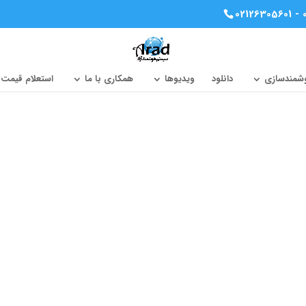
02126305601 - 
وشمندسازی
دانلود
ویدیوها
همکاری با ما
استعلام قیمت