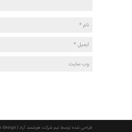
طراحی شده توسط تیم شرکت هوشمند آراد | Design by Amin Nj | ARAD advance rigs automation design