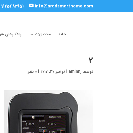
09125483151
info@aradsmarthome.com
خانه
محصولات
راهکارهای ه
2
توسط
aminnj
|
نوامبر 30, 2017
|
0 نظر