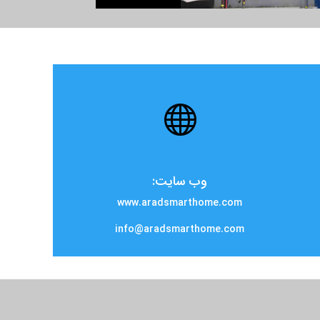

وب سایت:
www.aradsmarthome.com
info@aradsmarthome.com