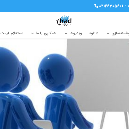
02126305601 - 
وشمندسازی
دانلود
ویدیوها
همکاری با ما
استعلام قیمت