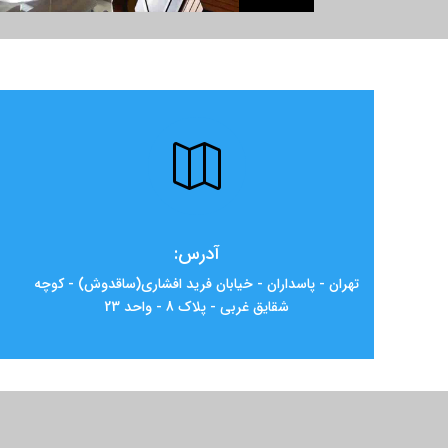

آدرس:
تهران - پاسداران - خیابان فرید افشاری(ساقدوش) - کوچه
شقایق غربی - پلاک 8 - واحد 23