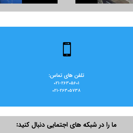

تلفن های تماس:
021-26305601
021-26305738
ما را در شبکه های اجتمایی دنبال کنید: