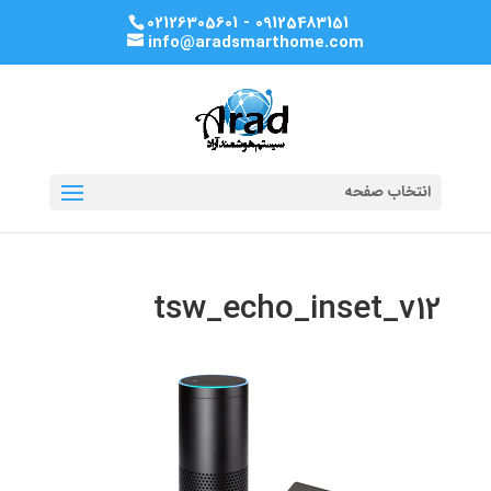
02126305601 - 09125483151
info@aradsmarthome.com
انتخاب صفحه
tsw_echo_inset_v12