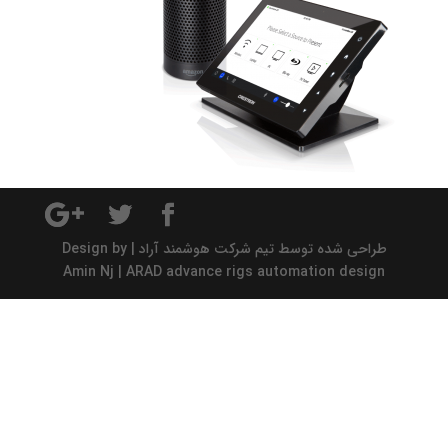
طراحی شده توسط تیم شرکت هوشمند آراد | Design by
Amin Nj | ARAD advance rigs automation design