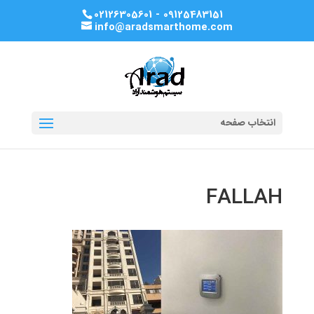
02126305601 - 09125483151
info@aradsmarthome.com
انتخاب صفحه
FALLAH