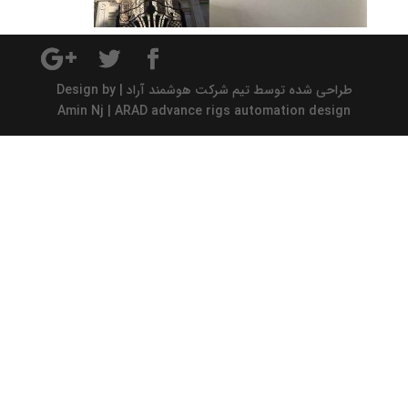
طراحی شده توسط تیم شرکت هوشمند آراد | Design by
Amin Nj | ARAD advance rigs automation design