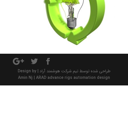
طراحی شده توسط تیم شرکت هوشمند آراد | Design by
Amin Nj | ARAD advance rigs automation design