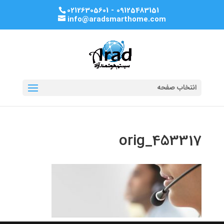
02126305601 - 09125483151
info@aradsmarthome.com
انتخاب صفحه
453317_orig