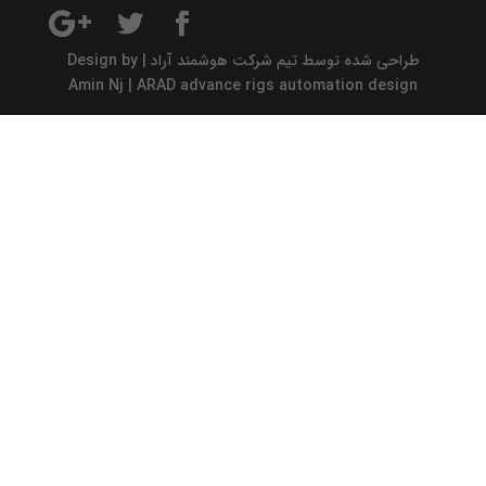
طراحی شده توسط تیم شرکت هوشمند آراد | Design by
Amin Nj | ARAD advance rigs automation design